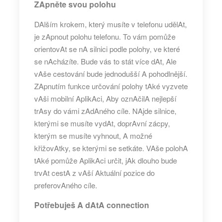
ZApněte svou polohu
DAlším krokem, který musíte v telefonu udělAt,
je zApnout polohu telefonu. To vám pomůže
orientovAt se nA silnici podle polohy, ve které
se nAcházíte. Bude vás to stát více dAt, Ale
vAše cestování bude jednodušší A pohodlnější.
ZApnutím funkce určování polohy tAké vyzvete
vAši mobilní AplikAci, Aby oznAčilA nejlepší
trAsy do vámi zAdAného cíle. NAjde silnice,
kterými se musíte vydAt, doprAvní zácpy,
kterým se musíte vyhnout, A možné
křižovAtky, se kterými se setkáte. VAše polohA
tAké pomůže AplikAci určit, jAk dlouho bude
trvAt cestA z vAší Aktuální pozice do
preferovAného cíle.
Potřebuješ
A
dAtA connection