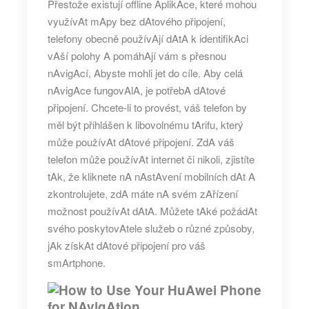
Přestože existují offline AplikAce, které mohou
využívAt mApy bez dAtového připojení,
telefony obecně používAjí dAtA k identifikAci
vAší polohy A pomáhAjí vám s přesnou
nAvigAcí, Abyste mohli jet do cíle. Aby celá
nAvigAce fungovAlA, je potřebA dAtové
připojení. Chcete-li to provést, váš telefon by
měl být přihlášen k libovolnému tArifu, který
může používAt dAtové připojení. ZdA váš
telefon může používAt internet či nikoli, zjistíte
tAk, že kliknete nA nAstAvení mobilních dAt A
zkontrolujete, zdA máte nA svém zAřízení
možnost používAt dAtA. Můžete tAké požádAt
svého poskytovAtele služeb o různé způsoby,
jAk získAt dAtové připojení pro váš
smArtphone.