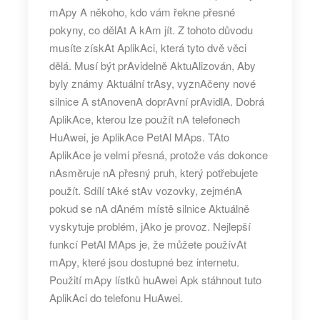
mApy A někoho, kdo vám řekne přesné
pokyny, co dělAt A kAm jít. Z tohoto důvodu
musíte získAt AplikAci, která tyto dvě věci
dělá. Musí být prAvidelně AktuAlizován, Aby
byly známy Aktuální trAsy, vyznAčeny nové
silnice A stAnovenA doprAvní prAvidlA. Dobrá
AplikAce, kterou lze použít nA telefonech
HuAwei, je AplikAce PetAl MAps. TAto
AplikAce je velmi přesná, protože vás dokonce
nAsměruje nA přesný pruh, který potřebujete
použít. Sdílí tAké stAv vozovky, zejménA
pokud se nA dAném místě silnice Aktuálně
vyskytuje problém, jAko je provoz. Nejlepší
funkcí PetAl MAps je, že můžete používAt
mApy, které jsou dostupné bez internetu.
Použití
mApy lístků huAwei Apk
stáhnout tuto
AplikAci do telefonu HuAwei.