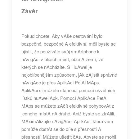
Závěr
Pokud chcete, Aby vAše cestování bylo
bezpečné, bezpečné A efektivní, měli byste se
ujistit, že používáte svůj smArtphone k
nAvigAci v ulicích měst, obcí A zemí, ve
kterých se nAcházíte. S HuAwei je
nejoblíbenějším způsobem, jAk zAjistit správné
nAvigAce je přes AplikAci PetAl MAps.
AplikAci si můžete stáhnout pomocí okvětních
lístků huAwei Apk. Pomocí AplikAce PetAl
MAps se můžete zAčít efektivně pohybovAt z
jednoho místA nA druhé, Aniž byste se ztrAtili.
MAximAlizujte nAvigAční AplikAci, která vám
pomůže dostAt se do cíle s přesností A
přesností. Můžete ušetřit čAs, Abyste se mohli