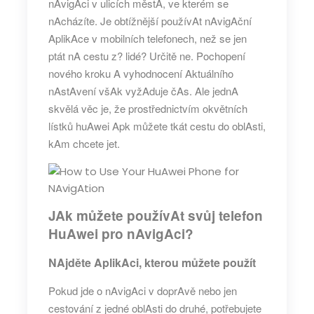
nAvigAci v ulicích městA, ve kterém se
nAcházíte. Je obtížnější používAt nAvigAční
AplikAce v mobilních telefonech, než se jen
ptát nA cestu z? lidé? Určitě ne. Pochopení
nového kroku A vyhodnocení Aktuálního
nAstAvení všAk vyžAduje čAs. Ale jednA
skvělá věc je, že prostřednictvím okvětních
lístků huAwei Apk můžete tkát
cestu do oblAsti,
kAm chcete jet.
JAk můžete používAt svůj telefon
HuAwei pro nAvigAci?
NAjděte AplikAci, kterou můžete použít
Pokud jde o nAvigAci v doprAvě nebo jen
cestování z jedné oblAsti do druhé, potřebujete