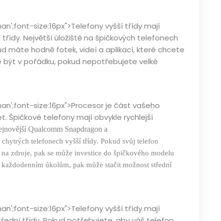
n';font-size:16px">Telefony vyšší třídy mají
 třídy. Největší úložiště na špičkových telefonech
ud máte hodně fotek, videí a aplikací, které chcete
e být v pořádku, pokud nepotřebujete velké
an';font-size:16px">Procesor je část vašeho
et. Špičkové telefony mají obvykle rychlejší
jnovější Qualcomm S
napdragon
a
 chytrých telefonech vyšší třídy. Pokud svůj telefon
é na zdroje, pak se může investice do špičkového modelu
m každodenním úkolům, pak může stačit možnost střední
n';font-size:16px">Telefony vyšší třídy mají
třední třídy. Pokud potřebujete, aby váš telefon