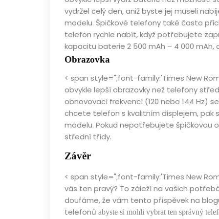
vydržel celý den, aniž byste jej museli na
modelu. Špičkové telefony také často přich
telefon rychle nabít, když potřebujete zap
kapacitu baterie 2 500 mAh – 4 000 mAh, a
Obrazovka
< span style=";font-family:'Times New Roma
obvykle lepší obrazovky než telefony středn
obnovovací frekvencí (120 nebo 144 Hz) se
chcete telefon s kvalitním displejem, pak
modelu. Pokud nepotřebujete špičkovou o
střední třídy.
Závěr
< span style=";font-family:'Times New Roma
vás ten pravý? To záleží na vašich potřebá
doufáme, že vám tento příspěvek na blog
telefonů
abyste si mohli vybrat ten správný tele