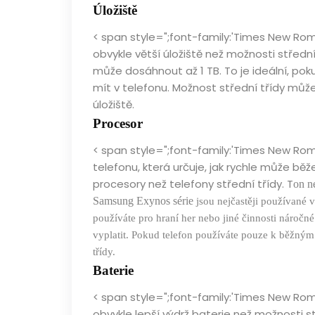
Úložiště
< span style=";font-family:'Times New Roma
obvykle větší úložiště než možnosti střední
může dosáhnout až 1 TB. To je ideální, pok
mít v telefonu. Možnost střední třídy můž
úložiště.
Procesor
< span style=";font-family:'Times New Rom
telefonu, která určuje, jak rychle může běž
procesory než telefony střední třídy. T
on
ne
S
amsung
E
xynos
série
jsou nejčastěji používané v
používáte pro hraní her nebo jiné činnosti náročn
vyplatit. Pokud telefon používáte pouze k běžný
třídy.
Baterie
< span style=";font-family:'Times New Roma
obvykle lepší výdrž baterie než možnosti s