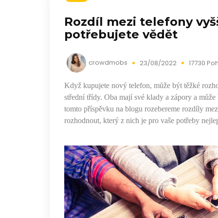
Rozdíl mezi telefony vyšš
potřebujete vědět
crowdmobs
23/08/2022
17730 Po
Když kupujete nový telefon, může být těžké rozh
střední třídy. Oba mají své klady a zápory a může b
tomto příspěvku na blogu rozebereme rozdíly mezi 
rozhodnout, který z nich je pro vaše potřeby nejlep