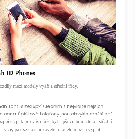
ah ID
P
hones
rozdíly mezi modely vyšší a střední třídy.
n';font-size:16px">Jedním z nejviditelnějších
 je cena. Špičkové telefony jsou obvykle dražší než
zpočet, pak pro vás může být lepší volbou telefon střední
efon více, pak se do špičkového modelu možná vyplatí