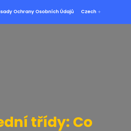
sady Ochrany Osobních Údajů
Czech
ední třídy: Co