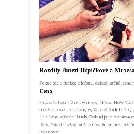
Rozdíly
B
mezi
H
špičkové a
M
rozs
Pokud jde o funkce telefonu, existují určité jasné 
Cena
< span style=";font-family:'Times New Roma
rozdílů mezi telefony vyšší a střední třídy
telefony střední třídy. Pokud jste na
ro
těsné
třídy. Pokud si však můžete dovolit utratit za tel
investovat.