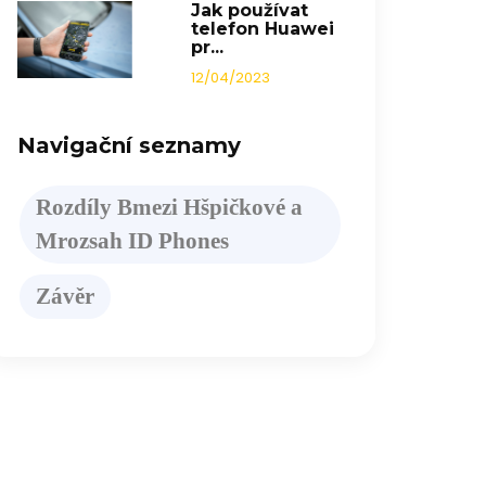
Jak používat
telefon Huawei
pr...
12/04/2023
Navigační seznamy
Rozdíly
B
mezi
H
špičkové a
M
rozsah ID
P
hones
Závěr