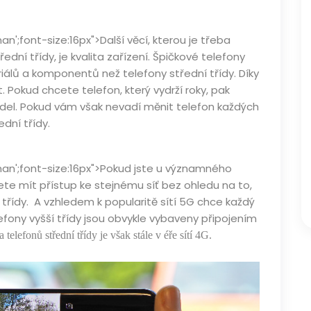
n';font-size:16px">Další věcí, kterou je třeba
ední třídy, je kvalita zařízení. Špičkové telefony
riálů a komponentů než telefony střední třídy. Díky
t. Pokud chcete telefon, který vydrží roky, pak
del. Pokud vám však nevadí měnit telefon každých
ední třídy.
man';font-size:16px">Pokud jste u významného
ete mít přístup ke stejnému síť bez ohledu na to,
 třídy. A vzhledem k popularitě sítí 5G chce každý
lefony vyšší třídy jsou obvykle vybaveny připojením
telefonů střední třídy je však stále v éře sítí 4G.