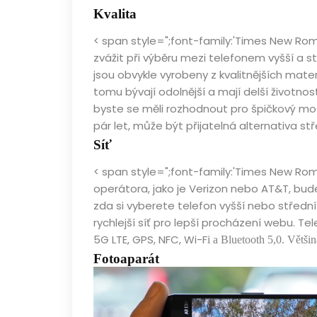
Kvalita
< span style=";font-family:'Times New Roma
zvážit při výběru mezi telefonem vyšší a stř
jsou obvykle vyrobeny z kvalitnějších mate
tomu bývají odolnější a mají delší životnos
byste se měli rozhodnout pro špičkový mo
pár let, může být přijatelná alternativa stř
Síť
< span style=";font-family:'Times New Ro
operátora, jako je Verizon nebo AT&T, bud
zda si vyberete telefon vyšší nebo střední
rychlejší síť pro lepší procházení webu. Te
5G LTE, GPS, NFC, Wi-F
i
a Bluetooth 5,0. Většina 
Fotoaparát