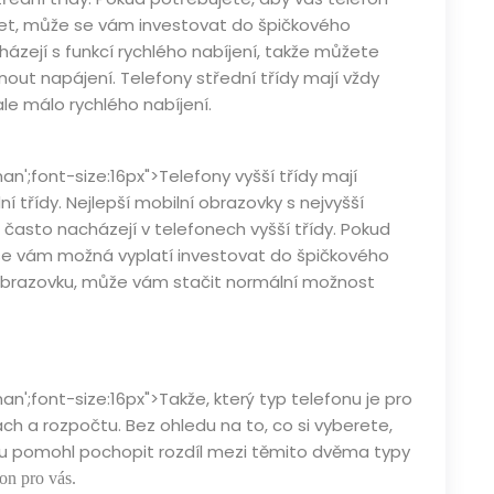
bíjet, může se vám investovat do špičkového
ázejí s funkcí rychlého nabíjení, takže můžete
nout napájení. Telefony střední třídy mají vždy
le málo rychlého nabíjení.
n';font-size:16px">Telefony vyšší třídy mají
í třídy. Nejlepší mobilní obrazovky s nejvyšší
 často nacházejí v telefonech vyšší třídy. Pokud
 se vám možná vyplatí investovat do špičkového
brazovku, může vám stačit normální možnost
n';font-size:16px">Takže, který typ telefonu je pro
ch a rozpočtu. Bez ohledu na to, co si vyberete,
u pomohl pochopit rozdíl mezi těmito dvěma typy
fon pro vás
.