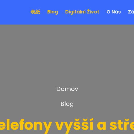
表紙
Blog
Digitální Život
O Nás
Zá
Domov
Blog
elefony vyšší a stř