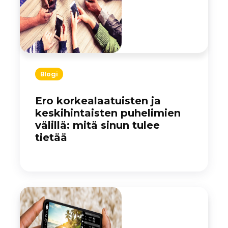
Blogi
Ero korkealaatuisten ja
keskihintaisten puhelimien
välillä: mitä sinun tulee
tietää