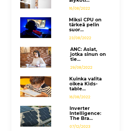
älykoti...
16/08/2022
Miksi CPU on
tärkeä pelin
suor...
23/08/2022
ANC: Asiat,
jotka sinun on
tie...
29/08/2022
Kuinka valita
oikea Kids-
table...
16/08/2022
Inverter
Intelligence:
The Bra...
07/12/2023