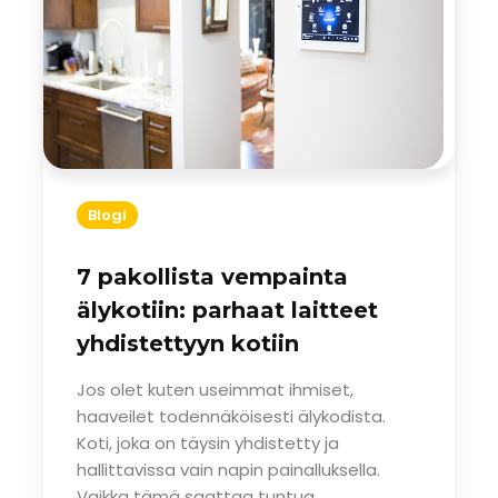
Blogi
7 pakollista vempainta
älykotiin: parhaat laitteet
yhdistettyyn kotiin
Jos olet kuten useimmat ihmiset,
haaveilet todennäköisesti älykodista.
Koti, joka on täysin yhdistetty ja
hallittavissa vain napin painalluksella.
Vaikka tämä saattaa tuntua