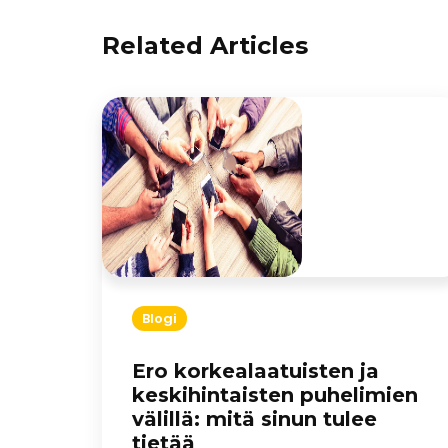
Related Articles
Blogi
Ero korkealaatuisten ja
keskihintaisten puhelimien
välillä: mitä sinun tulee
tietää