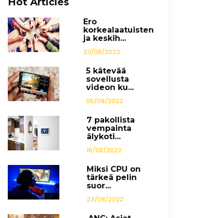
Hot Articles
Ero
korkealaatuisten
ja keskih...
23/08/2022
5 kätevää
sovellusta
videon ku...
05/09/2022
7 pakollista
vempainta
älykoti...
16/08/2022
Miksi CPU on
tärkeä pelin
suor...
23/08/2022