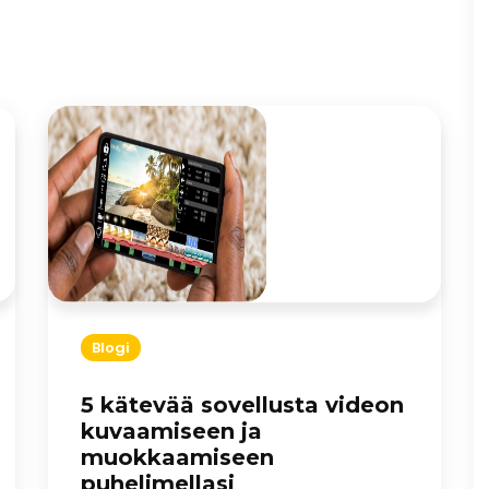
Blogi
5 kätevää sovellusta videon
kuvaamiseen ja
muokkaamiseen
puhelimellasi