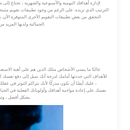
لإدارة أهدافك اليومية والأسبوعية والشهرية ، تحتاج إلى ت
الترتيب الذي تريده. على الرغم من وجود تطبيقات تقويم مثبتة 
التحقق من بعض تطبيقات التقويم الأخرى المتوفرة الآن. ي
تطبيق التقويم الافتراضي.
الجمالية ولديها المزيد م
غالبًا ما ينسى الأشخاص مثلك الذين هم على أهبة الاستعد
للأهداف التي حددتها أمامك لدرجة أنك تميل إلى دفع نفسك ك
، عليك أيضًا أن تكون مدركًا لأنك تتراكم التوتر في 
نفسك على إعادة مواءمة أهدافك وأولوياتك الفعلية في الحيا
بشكل أفضل ، وتمنحك ذهنًا هادئًا ، وتمنحك خطوات تأمل لإدارة التوتر.