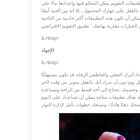
طبيقات التقويم يمكن التحكم فيها وإعدادها بناءً على
بالفعل على جهازك المحمول ، إلا أنه من الجيد أيضًا
مكن أن تكون هذه التطبيقات أكثر جاذبية من الناحية
'
ن الخيارات مقارنة بهاتفك
& nbsp؛
الإجهاد
& nbsp؛
اد أمرك العقلي والعاطفي الرفاه. قد تكون مستهلكًا
ل يوم دون أن تدرك أنك بالفعل متوتر. من وقت لآخر
عقلك وجسمك. تحتاج إلى أخذ قسط من الراحة ومساعدة
ة. هناك تطبيقات متاحة يمكن أن تساعدك على النوم