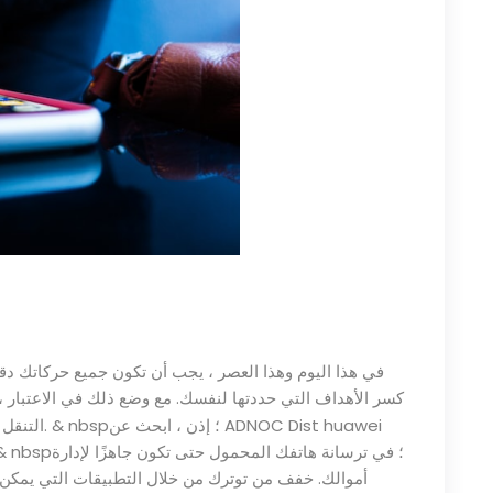
في هذا اليوم وهذا العصر ، يجب أن تكون جميع حركاتك دق
كسر الأهداف التي حددتها لنفسك. مع وضع ذلك في الاعتبار 
إذن ، ابحث عن
ADNOC Dist huawei
& nbsp؛
التنقل في حياتك خاصة إذا كنت شخصًا دائمًا في حالة تنقل.
appgallery & nbsp؛ and & nbsp؛ استخدمهما & nbsp؛ في ترسانة هاتفك المحمول حتى تكون جاهزًا لإدارة
أموالك. خفف من توترك من خلال التطبيقات التي يمكن 