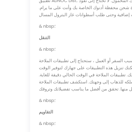
تطبيق ADNOC Dist. إنه تطبيق جديد يساعدك على دفع ثمن الوقود باستخدام جهازك المحمول. لا تحتاج إلى نقود
 شحن محفظة أدنوك الخاصة بك وأنت على ما يرام.
& nbsp؛
التنقل
& nbsp؛
سبب السفر أو العمل ، ستحتاج إلى تطبيقات الملاحة
ك تنزيل هذه التطبيقات على جهازك لتوفير الوقت
ك. تطبيقات الملاحة في الوقت الحالي دقيقة للغاية.
لكه للذهاب إلى وجهتك. استكشف تطبيقات الملاحة
& nbsp؛
التقاويم
& nbsp؛