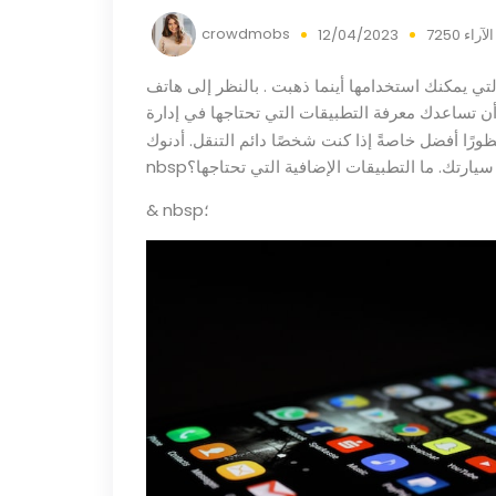
crowdmobs
7250 الآراء
12/04/2023
يمكنك استخدامها أينما ذهبت . بالنظر إلى هاتف Huawei
أن تساعدك معرفة التطبيقات التي تحتاجها في إدارة
رًا أفضل خاصةً إذا كنت شخصًا دائم التنقل.
سيارتك. ما التطبيقات الإضافية التي تحتاجها؟
& nbsp؛