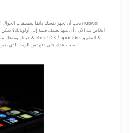
يجب أن تجهز نفسك دائمًا بتطبيقات الجوال التي 
الخاص بك الآن ، أي منها يضيف قيمة إلى أولوياتك؟ يمكن 
التطبيق
D
أدنوك
&
ist
< / span>
& nbsp؛
حياتك ومنحك منظو
nbsp؛ سيساعدك على دفع ثمن الزيت الذي يدير 